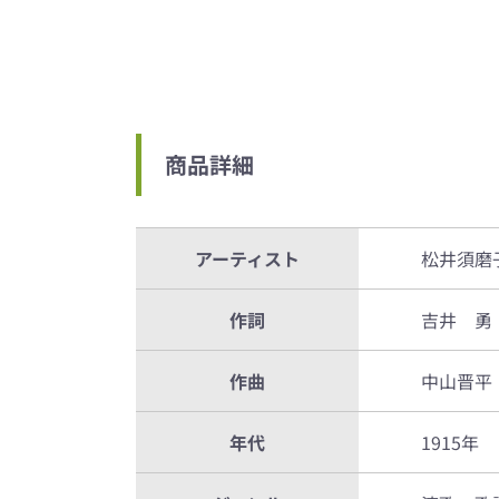
商品詳細
アーティスト
松井須磨
作詞
吉井 勇
作曲
中山晋平
年代
1915年