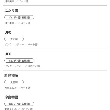
川中美幸
／ パート譜
ふたり酒
メロディ譜(五線譜)
川中美幸
／ メロディ譜
UFO
大正琴
ピンク・レディー
／ パート譜
UFO
メロディ譜(五線譜)
ピンク・レディー
／ メロディ譜
珍島物語
大正琴
天童よしみ
／ パート譜
珍島物語
メロディ譜(五線譜)
天童よしみ
／ メロディ譜