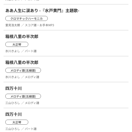
ああ人生に涙あり -『水戸黄門』主題歌-
クロマチックハーモニカ
里見浩太朗
／ スコア譜・お手本MP3
箱根八里の半次郎
大正琴
氷川きよし
／ パート譜
箱根八里の半次郎
メロディ譜(五線譜)
氷川きよし
／ メロディ譜
四万十川
メロディ譜(五線譜)
三山ひろし
／ メロディ譜
四万十川
大正琴
三山ひろし
／ パート譜