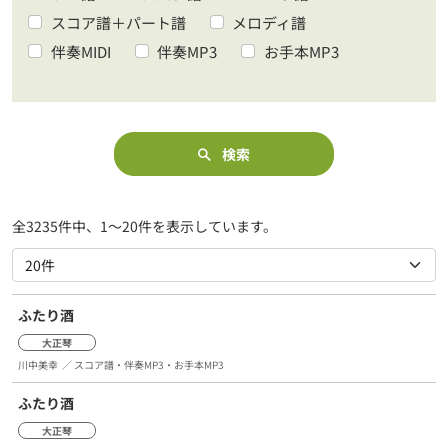
スコア譜＋パート譜
メロディ譜
伴奏MIDI
伴奏MP3
お手本MP3
検索
全3235件中、1～20件を表示しています。
ふたり酒
大正琴
川中美幸
／ スコア譜・伴奏MP3・お手本MP3
ふたり酒
大正琴