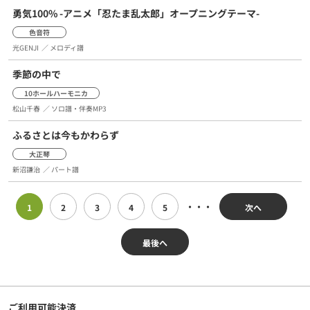
勇気100% -アニメ「忍たま乱太郎」オープニングテーマ-
色音符
光GENJI
／ メロディ譜
季節の中で
10ホールハーモニカ
松山千春
／ ソロ譜・伴奏MP3
ふるさとは今もかわらず
大正琴
新沼謙治
／ パート譜
・・・
1
2
3
4
5
次へ
最後へ
ご利用可能決済