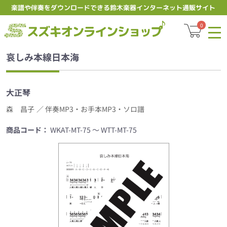
楽譜や伴奏をダウンロードできる鈴木楽器インターネット通販サイト
スズキオ
0
哀しみ本線日本海
大正琴
森 昌子
／ 伴奏MP3・お手本MP3・ソロ譜
商品コード：
WKAT-MT-75 ～ WTT-MT-75