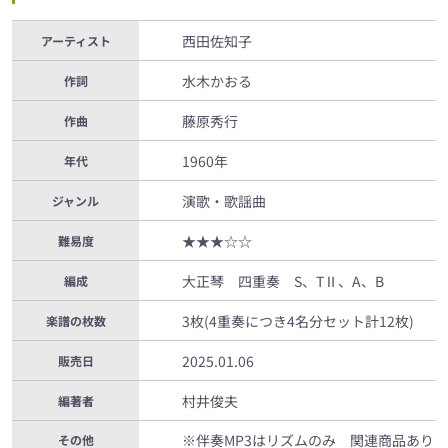
西田佐知子
アーティスト
水木かおる
作詞
藤原秀行
作曲
1960年
年代
演歌・歌謡曲
ジャンル
★★★☆☆
難易度
大正琴 四重奏 S、TⅡ、A、B
編成
3枚(4重奏につき4名分セット計12枚)
楽譜の枚数
2025.01.06
販売日
村井俊夫
編著者
※伴奏MP3はリズムのみ 関連商品あり
その他