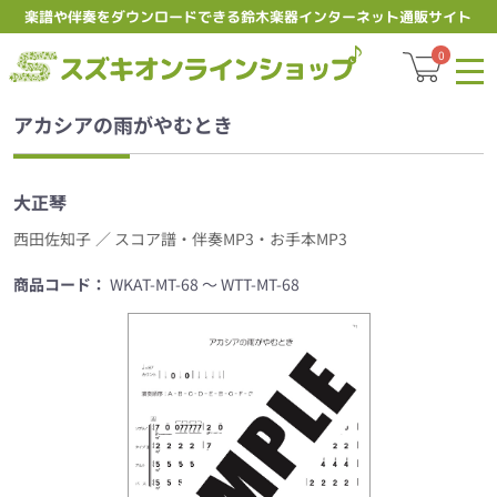
楽譜や伴奏をダウンロードできる鈴木楽器インターネット通販サイト
スズキオ
0
アカシアの雨がやむとき
大正琴
西田佐知子
／ スコア譜・伴奏MP3・お手本MP3
商品コード：
WKAT-MT-68 ～ WTT-MT-68