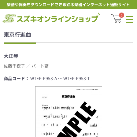
楽譜や伴奏をダウンロードできる鈴木楽器インターネット通販サイト
スズキオ
0
東京行進曲
大正琴
佐藤千夜子
／ パート譜
商品コード：
WTEP-P953-A ～ WTEP-P953-T