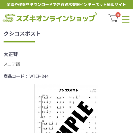
楽譜や伴奏をダウンロードできる鈴木楽器インターネット通販サイト
スズキオ
0
クシコスポスト
大正琴
スコア譜
商品コード：
WTEP-844