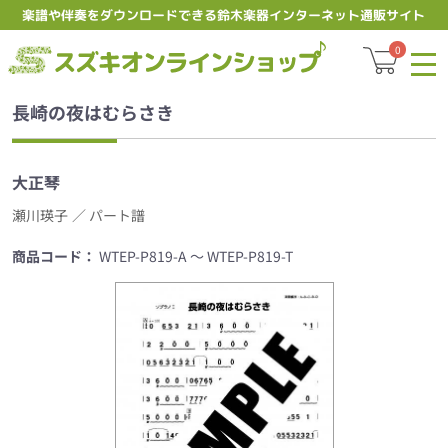
楽譜や伴奏をダウンロードできる鈴木楽器インターネット通販サイト
スズキオ
0
長崎の夜はむらさき
大正琴
瀬川瑛子
／ パート譜
商品コード：
WTEP-P819-A ～ WTEP-P819-T