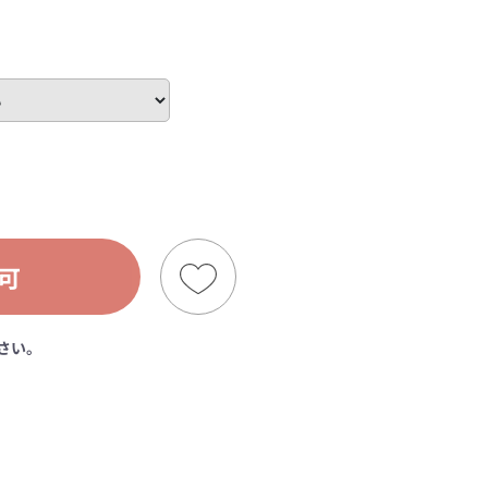
可
さい。