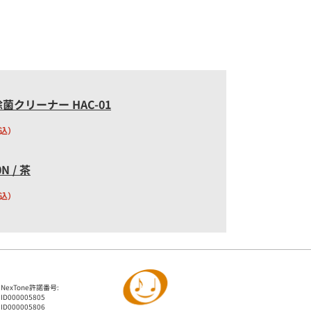
菌クリーナー HAC-01
込）
N / 茶
込）
NexTone許諾番号:
ID000005805
ID000005806