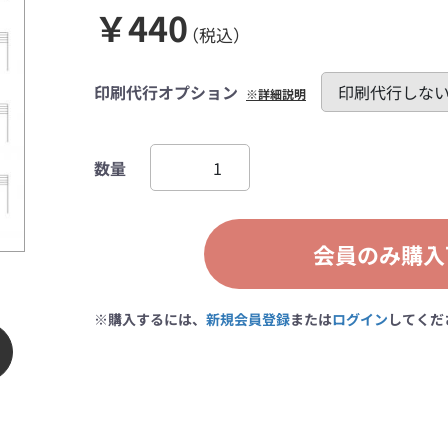
￥440
（税込）
印刷代行オプション
※詳細説明
数量
会員のみ購入
※購入するには、
新規会員登録
または
ログイン
してくだ