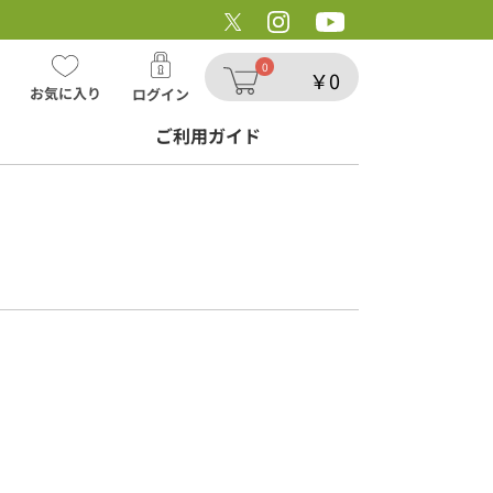
ョップ/高原の旅愁
0
￥0
お気に入り
ログイン
ご利用ガイド