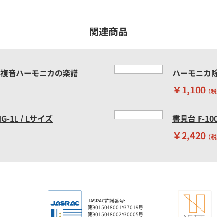
関連商品
 複音ハーモニカの楽譜
ハーモニカ除
￥1,100
（税
-1L / Lサイズ
書見台 F-100
￥2,420
（税
JASRAC許諾番号:
第9015048001Y37019号
第9015048002Y30005号