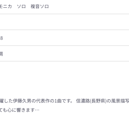
モニカ ソロ 複音ソロ
28
調
活躍した伊藤久男の代表作の1曲です。 信濃路(長野県)の風景
ても心に響きます…