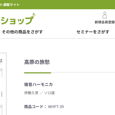
ト通販サイト
スズキオンラインシ
新規会員登録
その他の商品をさがす
セミナーをさがす
高原の旅愁
複音ハーモニカ
伊藤久男
／ ソロ譜
商品コード：
WHFT-39