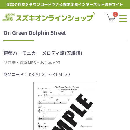
楽譜や伴奏をダウンロードできる鈴木楽器インターネット通販サイト
スズキオンラ
0
On Green Dolphin Street
鍵盤ハーモニカ
メロディ譜(五線譜)
ソロ譜・伴奏MP3・お手本MP3
商品コード：
KB-MT-39 ～ KT-MT-39