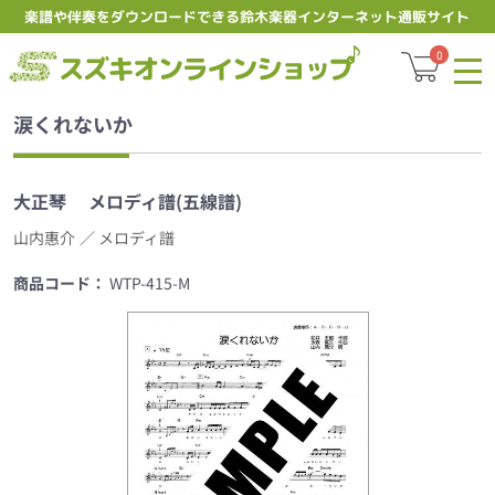
楽譜や伴奏をダウンロードできる鈴木楽器インターネット通販サイト
スズキオ
0
涙くれないか
大正琴
メロディ譜(五線譜)
山内惠介
／ メロディ譜
商品コード：
WTP-415-M