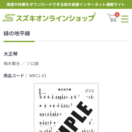
楽譜や伴奏をダウンロードできる鈴木楽器インターネット通販サイト
スズキオ
0
緑の地平線
大正琴
楠木繁夫
／ ソロ譜
商品コード：
WKC1-01