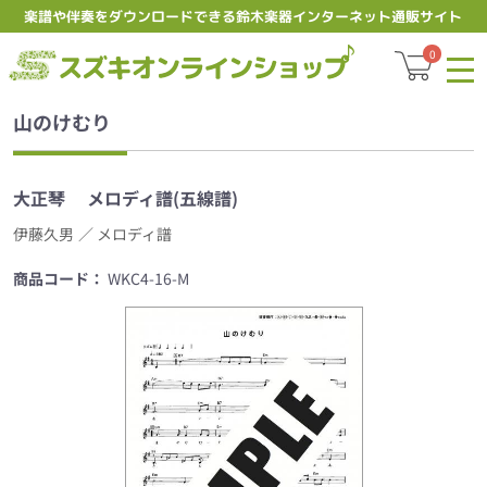
楽譜や伴奏をダウンロードできる鈴木楽器インターネット通販サイト
スズキオ
0
山のけむり
大正琴
メロディ譜(五線譜)
伊藤久男
／ メロディ譜
商品コード：
WKC4-16-M