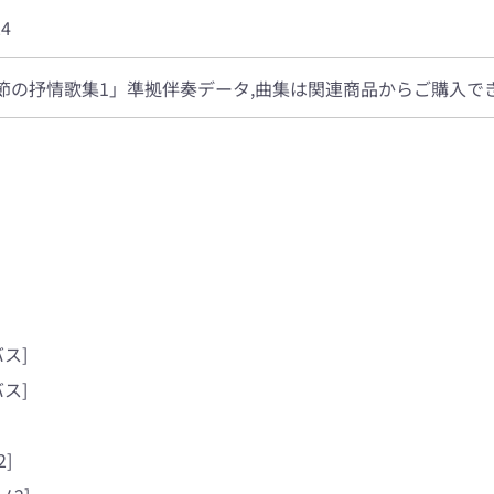
24
節の抒情歌集1」準拠伴奏データ,曲集は関連商品からご購入で
ス]
ス]
]