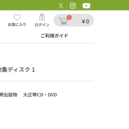
ョップ/データCD 季節の抒情
0
￥0
お気に入り
ログイン
ご利用ガイド
歌集ディスク 1
琴出版物
大正琴CD・DVD