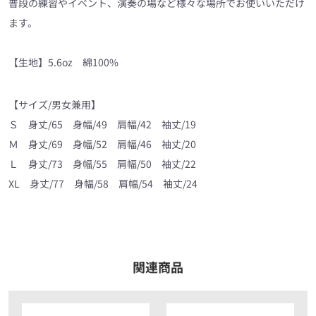
普段の練習やイベント、演奏の場など様々な場所でお使いいただけ
ます。
【生地】5.6oz 綿100%
【サイズ/男女兼用】
Ｓ 身丈/
65
身幅
/49
肩幅
/42
袖丈
/19
Ｍ 身丈/
69
身幅
/52
肩幅
/46
袖丈
/20
Ｌ
身丈/
73
身幅
/55
肩幅
/50
袖丈
/22
XL
身丈/
77
身幅
/58
肩幅
/54
袖丈
/24
関連商品